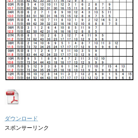
ダウンロード
スポンサーリンク