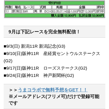
9月は下記レースを完全無料配信！
■9/3(日) 新潟11R 新潟記念(G3)
■9/10(日)阪神11R 産経賞セントウルステークス
(G2)
■9/17(日)阪神11R ローズステークス(G2)
■9/24(日)阪神11R 神戸新聞杯(G2)
＞＞
うまコラボで無料予想をGET！！
※メールアドレス(フリメ可)だけで登録可能
です