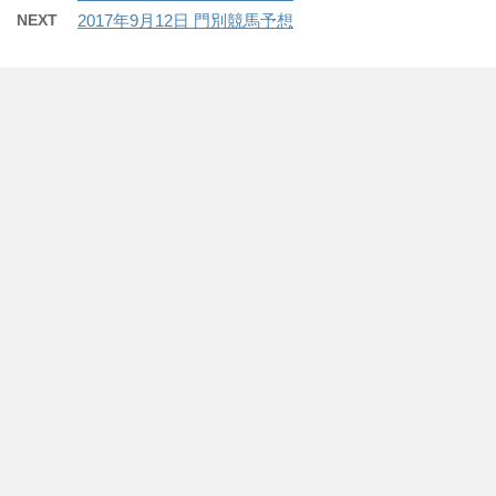
NEXT
2017年9月12日 門別競馬予想