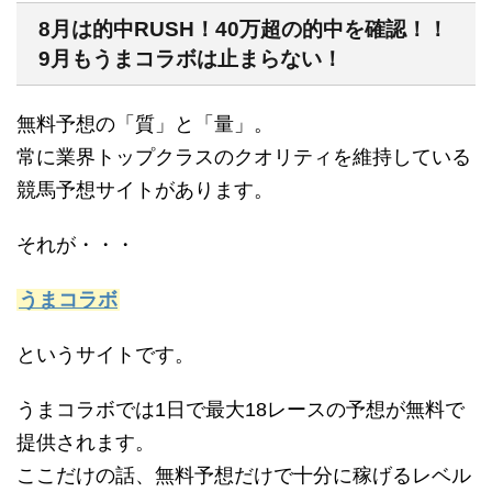
8月は的中RUSH！40万超の的中を確認！！
9月もうまコラボは止まらない！
無料予想の「質」と「量」。
常に業界トップクラスのクオリティを維持している
競馬予想サイトがあります。
それが・・・
うまコラボ
というサイトです。
うまコラボでは1日で最大18レースの予想が無料で
提供されます。
ここだけの話、無料予想だけで十分に稼げるレベル