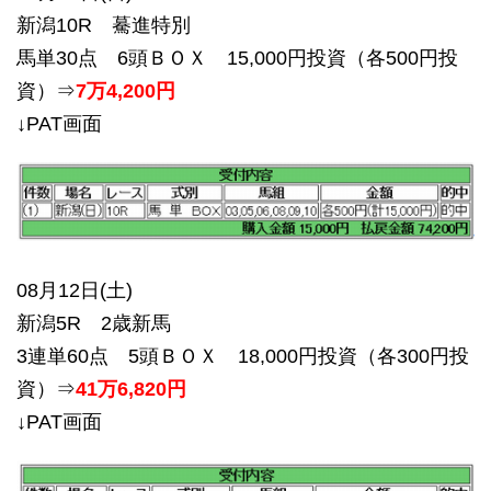
新潟10R 驀進特別
馬単30点 6頭ＢＯＸ 15,000円投資（各500円投
資）⇒
7万4,200円
↓PAT画面
08月12日(土)
新潟5R 2歳新馬
3連単60点 5頭ＢＯＸ 18,000円投資（各300円投
資）⇒
41万6,820円
↓PAT画面