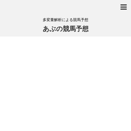
多変量解析による競馬予想
あぶの競馬予想