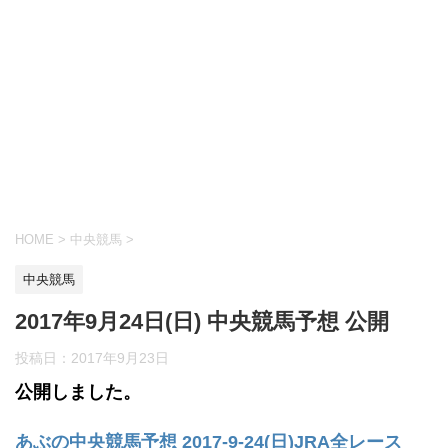
HOME
>
中央競馬
>
中央競馬
2017年9月24日(日) 中央競馬予想 公開
投稿日：
2017年9月23日
公開しました。
あぶの中央競馬予想 2017-9-24(
日)JRA全レース