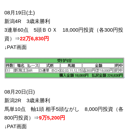
08月19日(土)
新潟4R 3歳未勝利
3連単60点 5頭ＢＯＸ 18,000円投資（各300円投
資）⇒
22万6,830円
↓PAT画面
08月20日(日)
新潟2R 3歳未勝利
馬単10点 軸1頭 相手5頭ながし 8,000円投資（各
800円投資）⇒
9万5,200円
↓PAT画面