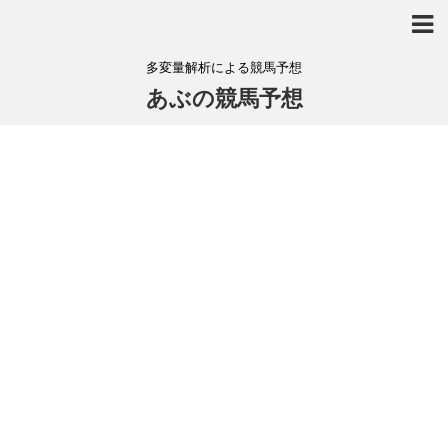
多変量解析による競馬予想
あぶの競馬予想