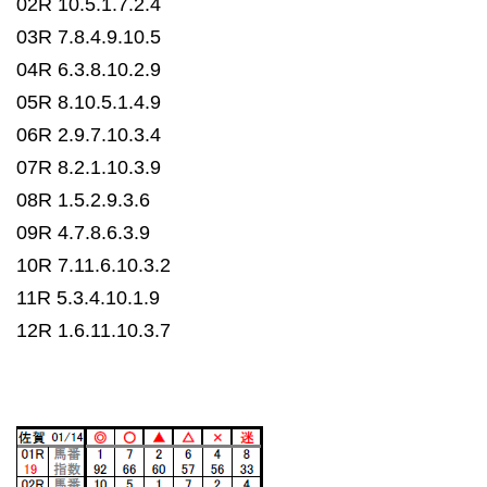
02R 10.5.1.7.2.4
03R 7.8.4.9.10.5
04R 6.3.8.10.2.9
05R 8.10.5.1.4.9
06R 2.9.7.10.3.4
07R 8.2.1.10.3.9
08R 1.5.2.9.3.6
09R 4.7.8.6.3.9
10R 7.11.6.10.3.2
11R 5.3.4.10.1.9
12R 1.6.11.10.3.7