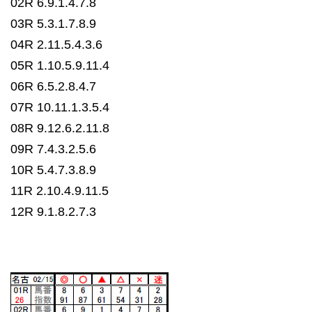
02R 6.9.1.4.7.8
03R 5.3.1.7.8.9
04R 2.11.5.4.3.6
05R 1.10.5.9.11.4
06R 6.5.2.8.4.7
07R 10.11.1.3.5.4
08R 9.12.6.2.11.8
09R 7.4.3.2.5.6
10R 5.4.7.3.8.9
11R 2.10.4.9.11.5
12R 9.1.8.2.7.3