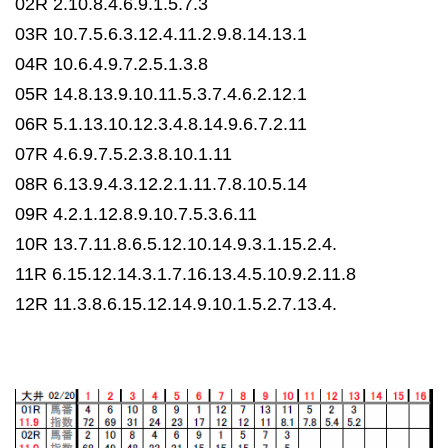
02R 2.10.8.4.6.9.1.5.7.3
03R 10.7.5.6.3.12.4.11.2.9.8.14.13.1
04R 10.6.4.9.7.2.5.1.3.8
05R 14.8.13.9.10.11.5.3.7.4.6.2.12.1
06R 5.1.13.10.12.3.4.8.14.9.6.7.2.11
07R 4.6.9.7.5.2.3.8.10.1.11
08R 6.13.9.4.3.12.2.1.11.7.8.10.5.14
09R 4.2.1.12.8.9.10.7.5.3.6.11
10R 13.7.11.8.6.5.12.10.14.9.3.1.15.2.4.
11R 6.15.12.14.3.1.7.16.13.4.5.10.9.2.11.8
12R 11.3.8.6.15.12.14.9.10.1.5.2.7.13.4.