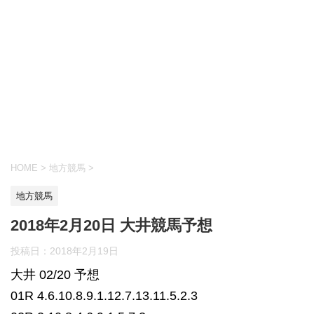
HOME
>
地方競馬
>
地方競馬
2018年2月20日 大井競馬予想
投稿日：
2018年2月19日
大井 02/20 予想
01R 4.6.10.8.9.1.12.7.13.11.5.2.3