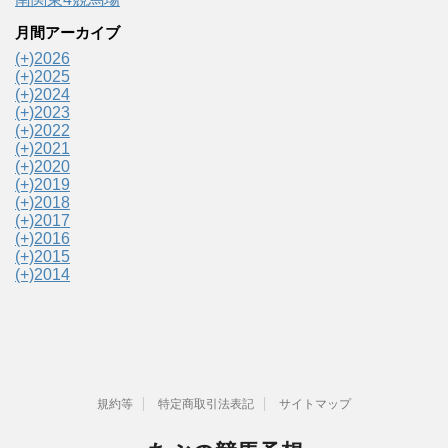
月間アーカイブ
(+)
2026
(+)
2025
(+)
2024
(+)
2023
(+)
2022
(+)
2021
(+)
2020
(+)
2019
(+)
2018
(+)
2017
(+)
2016
(+)
2015
(+)
2014
規約等
特定商取引法表記
サイトマップ