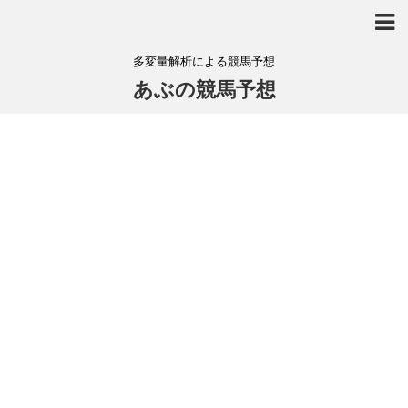
多変量解析による競馬予想
あぶの競馬予想