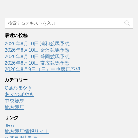
最近の投稿
2026年8月10日 浦和競馬予想
2026年8月10日 金沢競馬予想
2026年8月10日 盛岡競馬予想
2026年8月10日 帯広競馬予想
2026年8月9日（日）中央競馬予想
カテゴリー
Catのぼやき
あぶのぼやき
中央競馬
地方競馬
リンク
JRA
地方競馬情報サイト
南関東4競馬場