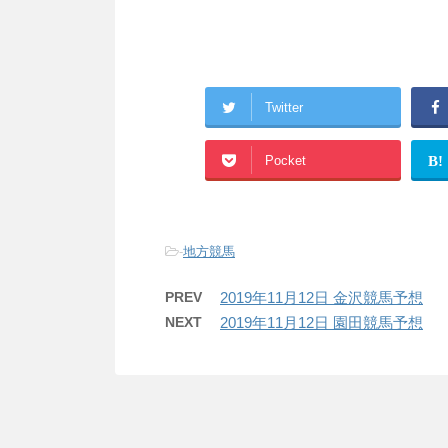
Twitter
Pocket
B!
-
地方競馬
PREV
2019年11月12日 金沢競馬予想
NEXT
2019年11月12日 園田競馬予想