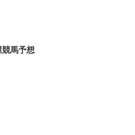
古屋競馬予想