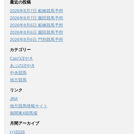
最近の投稿
2026年8月7日 船橋競馬予想
2026年8月7日 園田競馬予想
2026年8月6日 船橋競馬予想
2026年8月6日 園田競馬予想
2026年8月6日 門別競馬予想
カテゴリー
Catのぼやき
あぶのぼやき
中央競馬
地方競馬
リンク
JRA
地方競馬情報サイト
南関東4競馬場
月間アーカイブ
(+)
2026