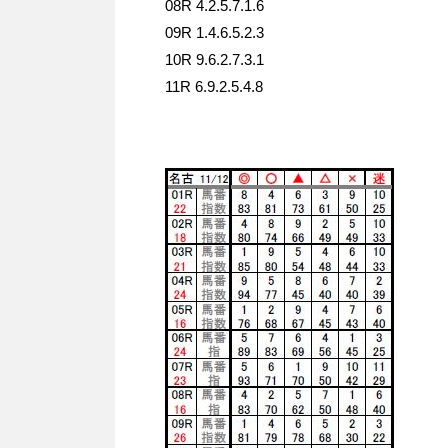
08R 4.2.5.7.1.6
09R 1.4.6.5.2.3
10R 9.6.2.7.3.1
11R 6.9.2.5.4.8