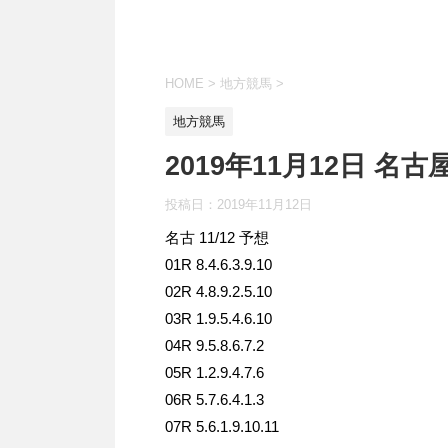
HOME
>
地方競馬
>
地方競馬
2019年11月12日 名
投稿日：
2019年11月12日
名古 11/12 予想
01R 8.4.6.3.9.10
02R 4.8.9.2.5.10
03R 1.9.5.4.6.10
04R 9.5.8.6.7.2
05R 1.2.9.4.7.6
06R 5.7.6.4.1.3
07R 5.6.1.9.10.11