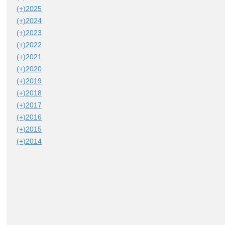
(+)
2025
(+)
2024
(+)
2023
(+)
2022
(+)
2021
(+)
2020
(+)
2019
(+)
2018
(+)
2017
(+)
2016
(+)
2015
(+)
2014