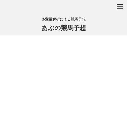
多変量解析による競馬予想
あぶの競馬予想