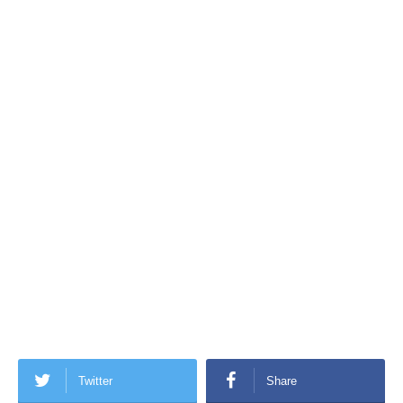
Twitter
Share