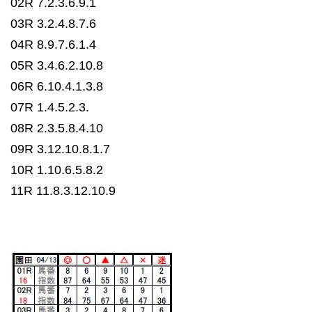
02R 7.2.3.6.9.1
03R 3.2.4.8.7.6
04R 8.9.7.6.1.4
05R 3.4.6.2.10.8
06R 6.10.4.1.3.8
07R 1.4.5.2.3.
08R 2.3.5.8.4.10
09R 3.12.10.8.1.7
10R 1.10.6.5.8.2
11R 11.8.3.12.10.9