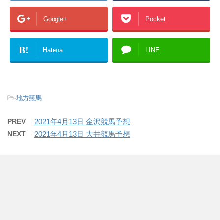
Google+
Pocket
B!
Hatena
LINE
-
地方競馬
PREV
2021年4月13日 金沢競馬予想
NEXT
2021年4月13日 大井競馬予想