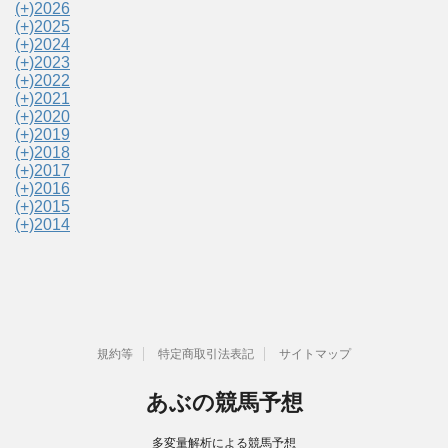
(+)
2026
(+)
2025
(+)
2024
(+)
2023
(+)
2022
(+)
2021
(+)
2020
(+)
2019
(+)
2018
(+)
2017
(+)
2016
(+)
2015
(+)
2014
規約等
特定商取引法表記
サイトマップ
あぶの競馬予想
多変量解析による競馬予想