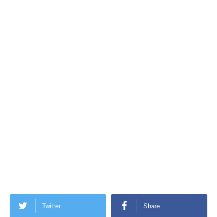
Twitter
Share