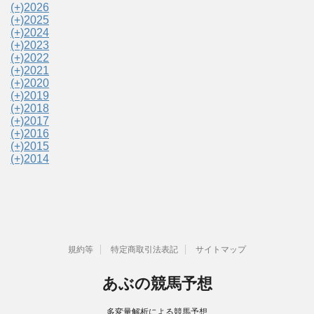
(+)
2026
(+)
2025
(+)
2024
(+)
2023
(+)
2022
(+)
2021
(+)
2020
(+)
2019
(+)
2018
(+)
2017
(+)
2016
(+)
2015
(+)
2014
規約等
特定商取引法表記
サイトマップ
あぶの競馬予想
多変量解析による競馬予想