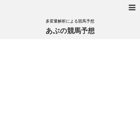
多変量解析による競馬予想
あぶの競馬予想