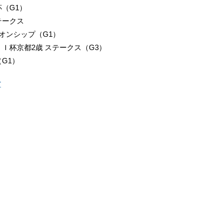
杯（G1）
ステークス
ンピオンシップ（G1）
ＫＥＩ杯京都2歳 ステークス（G3）
（G1）
す