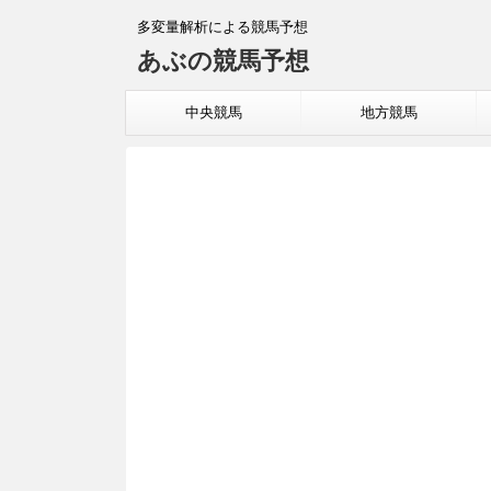
多変量解析による競馬予想
あぶの競馬予想
中央競馬
地方競馬