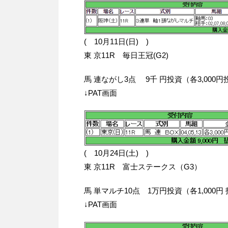
( 10月11日(日) )
東 京11R 毎日王冠(G2)
馬 連ながし3点 9千 円投資（各3,000円投資
↓PAT画面
( 10月24日(土) )
東 京11R 富士ステークス（G3）
馬 単マルチ10点 1万円投資（各1,000円 投
↓PAT画面