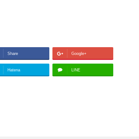
Share
Google+
Hatena
LINE