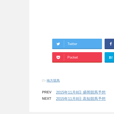
Twitter
Pocket
B!
-
地方競馬
PREV
2015年11月8日 盛岡競馬予想
NEXT
2015年11月8日 高知競馬予想