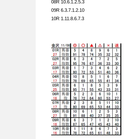
08R 10.6.1.2.5.3
09R 6.3.7.1.2.10
10R 1.11.8.6.7.3