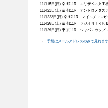
11月15日(日) 京 都11R エリザベス女王
11月21日(土) 京 都11R アンドロメダ
11月222日(日) 京 都11R マイルチャ
11月28日(土) 京 都11R ラジオＮＩＫ
11月29日(日) 東 京11R ジャパンカップ
→
予想はメールアドレスのみで見れま