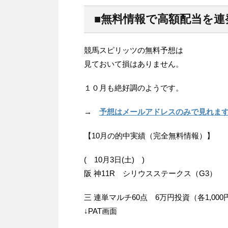
■無料情報で高額配当を連
競馬スピリッツの無料予想は
見ておいて損はありません。
１０月も絶好調のようです。
→
予想はメールアドレスのみで見れま
【10月の的中実績（完全無料情報）】
( 10月3日(土) )
阪 神11R シリウスステークス（G3）
三 連単マルチ60点 6万円投資（各1,000円
↓PAT画面