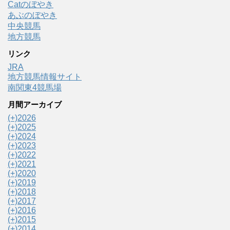
Catのぼやき
あぶのぼやき
中央競馬
地方競馬
リンク
JRA
地方競馬情報サイト
南関東4競馬場
月間アーカイブ
(+)
2026
(+)
2025
(+)
2024
(+)
2023
(+)
2022
(+)
2021
(+)
2020
(+)
2019
(+)
2018
(+)
2017
(+)
2016
(+)
2015
(+)
2014