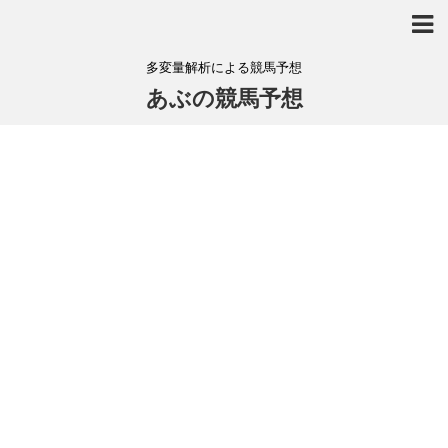
多変量解析による競馬予想
あぶの競馬予想