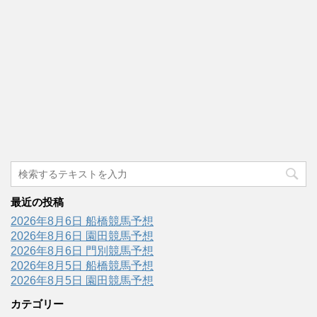
最近の投稿
2026年8月6日 船橋競馬予想
2026年8月6日 園田競馬予想
2026年8月6日 門別競馬予想
2026年8月5日 船橋競馬予想
2026年8月5日 園田競馬予想
カテゴリー