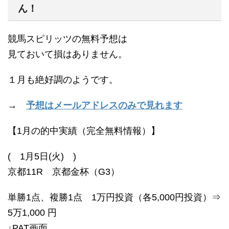
ん！
競馬スピリッツの無料予想は
見ておいて損はありません。
１月も絶好調のようです。
→
予想はメールアドレスのみで見れます
【1月の的中実績（完全無料情報）】
( 1月5日(火) )
京都11R 京都金杯（G3）
単勝1点、複勝1点 1万円投資（各5,000円投資）⇒
5万1,000 円
↓PAT画面