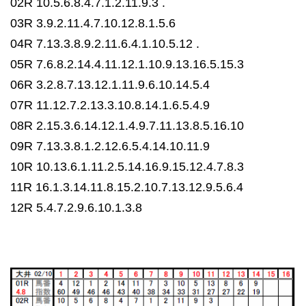
02R 10.5.6.8.4.7.1.2.11.9.3 .
03R 3.9.2.11.4.7.10.12.8.1.5.6
04R 7.13.3.8.9.2.11.6.4.1.10.5.12 .
05R 7.6.8.2.14.4.11.12.1.10.9.13.16.5.15.3
06R 3.2.8.7.13.12.1.11.9.6.10.14.5.4
07R 11.12.7.2.13.3.10.8.14.1.6.5.4.9
08R 2.15.3.6.14.12.1.4.9.7.11.13.8.5.16.10
09R 7.13.3.8.1.2.12.6.5.4.14.10.11.9
10R 10.13.6.1.11.2.5.14.16.9.15.12.4.7.8.3
11R 16.1.3.14.11.8.15.2.10.7.13.12.9.5.6.4
12R 5.4.7.2.9.6.10.1.3.8