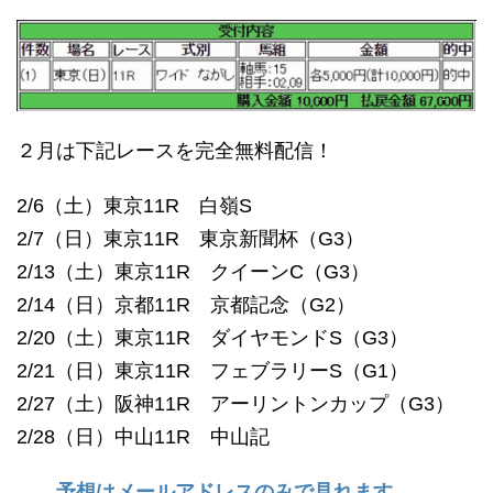
２月は下記レースを完全無料配信！
2/6（土）東京11R 白嶺S
2/7（日）東京11R 東京新聞杯（G3）
2/13（土）東京11R クイーンC（G3）
2/14（日）京都11R 京都記念（G2）
2/20（土）東京11R ダイヤモンドS（G3）
2/21（日）東京11R フェブラリーS（G1）
2/27（土）阪神11R アーリントンカップ（G3）
2/28（日）中山11R 中山記
→
予想はメールアドレスのみで見れます