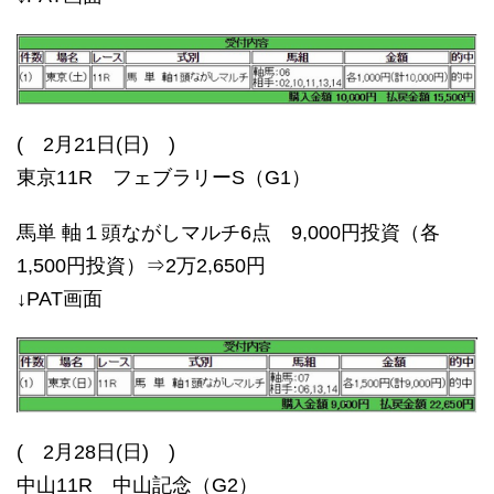
( 2月21日(日) )
東京11R フェブラリーS（G1）
馬単 軸１頭ながしマルチ6点 9,000円投資（各
1,500円投資）⇒2万2,650円
↓PAT画面
( 2月28日(日) )
中山11R 中山記念（G2）