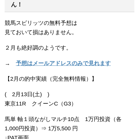
ん！
競馬スピリッツの無料予想は
見ておいて損はありません。
２月も絶好調のようです。
→
予想はメールアドレスのみで見れます
【2月の的中実績（完全無料情報）】
( 2月13日(土) )
東京11R クイーンC（G3）
馬単 軸１頭ながしマルチ10点 1万円投資（各
1,000円投資）⇒ 1万5,500 円
↓PAT画面