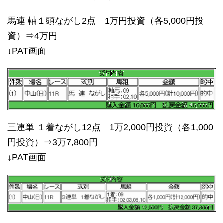
馬連 軸１頭ながし2点 1万円投資（各5,000円投
資）⇒4万円
↓PAT画面
三連単 １着ながし12点 1万2,000円投資（各1,000
円投資）⇒3万7,800円
↓PAT画面