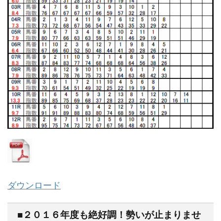
ダウンロード
■２０１６年度も絶好調！勢いが止まりませ