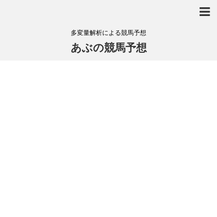
多変量解析による競馬予想
あぶの競馬予想