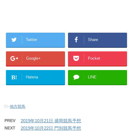
Twitter
Share
Google+
Pocket
B!
Hatena
LINE
-
地方競馬
PREV
2019年10月21日 盛岡競馬予想
NEXT
2019年10月22日 門別競馬予想