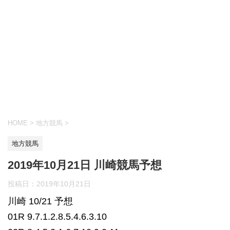
HOME
>
地方競馬
>
地方競馬
2019年10月21日 川崎競馬予想
投稿日：
2019年10月21日
川崎 10/21 予想
01R 9.7.1.2.8.5.4.6.3.10